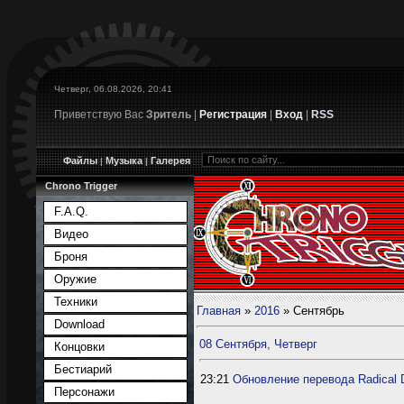
Четверг, 06.08.2026, 20:41
Приветствую Вас
Зритель
|
Регистрация
|
Вход
|
RSS
Файлы
Музыка
Галерея
|
|
Chrono Trigger
F.A.Q.
Видео
Броня
Оружие
Техники
Главная
»
2016
»
Сентябрь
Download
08 Сентября, Четверг
Концовки
Бестиарий
23:21
Обновление перевода Radical 
Персонажи