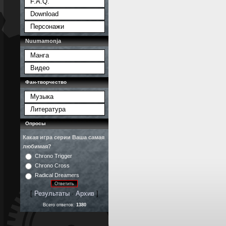
F.A.Q.
Download
Персонажи
Nuumamonja
Манга
Видео
Фан-творчество
Музыка
Литература
Опросы
Какая игра серии Ваша самая
любимая?
Chrono Trigger
Chrono Cross
Radical Dreamers
[
Результаты
·
Архив
]
Всего ответов:
1380